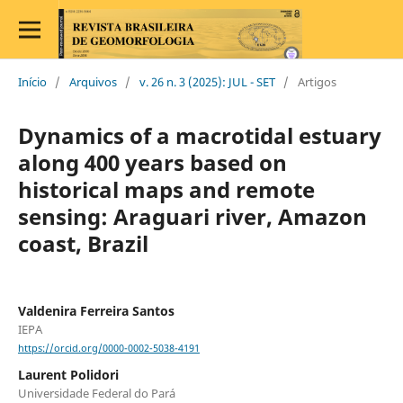
Início
/
Arquivos
/
v. 26 n. 3 (2025): JUL - SET
/
Artigos
Dynamics of a macrotidal estuary
along 400 years based on
historical maps and remote
sensing: Araguari river, Amazon
coast, Brazil
Valdenira Ferreira Santos
IEPA
https://orcid.org/0000-0002-5038-4191
Laurent Polidori
Universidade Federal do Pará