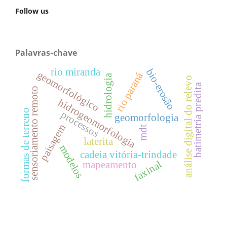
Follow us
Palavras-chave
rio miranda
bio-erosão
geomorfológico
rio paraná
hidrologia
análise digital do relevo
batimetria predita
sensoriamento remoto
hidrogeomorfologia
formas de terreno
processos
geomorfologia
paisagem
mdt
laterita
modelos
cadeia vitória-trindade
faxinal
mapeamento