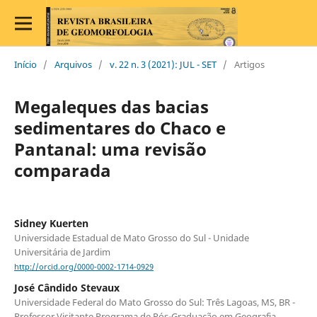
Início
/
Arquivos
/
v. 22 n. 3 (2021): JUL - SET
/
Artigos
Megaleques das bacias
sedimentares do Chaco e
Pantanal: uma revisão
comparada
Sidney Kuerten
Universidade Estadual de Mato Grosso do Sul - Unidade
Universitária de Jardim
http://orcid.org/0000-0002-1714-0929
José Cândido Stevaux
Universidade Federal do Mato Grosso do Sul: Três Lagoas, MS, BR -
Professor Visitante Programa de Pós-Graduação em Geografia