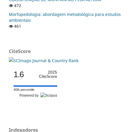
472
Morfopedologia: abordagem metodológica para estudos
ambientais
461
CiteScore
1.6
2025
CiteScore
40th percentile
Powered by
Indexadores